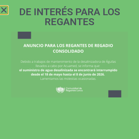
ZONA
968 466 145
REGANTES
DE INTERÉS PARA LOS
REGANTES
Browse Submissions
Tenes que loguearte para ver tus
inscripciones.
Nombre de usuario
Contraseña
Recuérdame