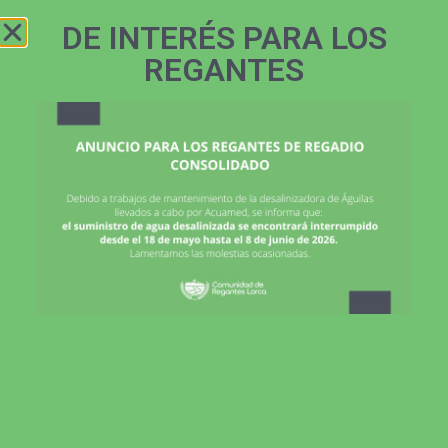
ZONA
968 466 145
REGANTES
DE INTERÉS PARA LOS
REGANTES
Política de Cookies
La región EU no está activada para cookie-statement.
Enlaces
SCRATS