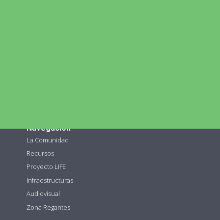
Confederación Hidrográfica del Segura
FENACORE
Ministerio de Agricultura, Pesca y Alimentación
Ministerio para la Transición Ecológica
Consejería de Agricultura CARM
PROEXPORT
FECOAM
Navegación
La Comunidad
Recursos
Proyecto LIFE
Infraestructuras
Audiovisual
Zona Regantes