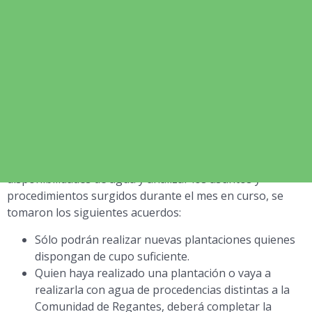
04/25/2024
Este miércoles, 24 de abril, la
Comunidad de Regantes
de Lorca
celebró su Junta de Gobierno correspondiente
al mes de abril, a la que asistió el presidente del
Sindicato Central de Regantes del acueducto Tajo-
Segura, Lucas Jiménez.
Tras evaluar las
disponibilidades de agua y analizar los asuntos y
procedimientos surgidos durante el mes en curso, se
tomaron los siguientes acuerdos:
Sólo podrán realizar nuevas plantaciones quienes
dispongan de cupo suficiente.
Quien haya realizado una plantación o vaya a
realizarla con agua de procedencias distintas a la
Comunidad de Regantes, deberá completar la