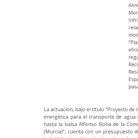
Ali
Me
Infr
rel
mod
“Pl
efic
reg
Rec
Res
Esp
pasa
La actuación, bajo el título “Proyecto de m
energética para el transporte de agua
hasta la balsa Alfonso Botía de la Co
(Murcia)”, cuenta con un presupuesto d