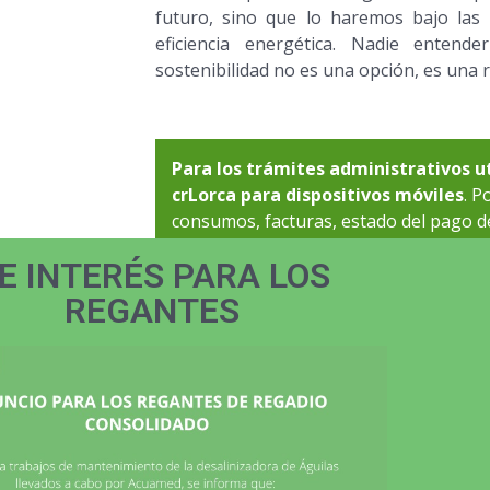
futuro, sino que lo haremos bajo las 
eficiencia energética. Nadie entende
sostenibilidad no es una opción, es una r
Para los trámites administrativos u
crLorca para dispositivos móviles
. P
consumos, facturas, estado del pago d
de cupos, control de hidrantes, etc. T
E INTERÉS PARA LOS
nosotros mediante el formulario de con
REGANTES