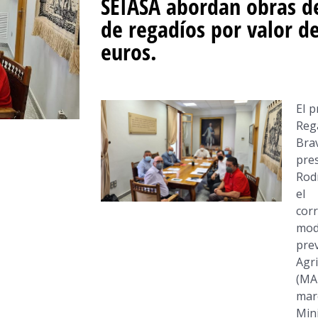
SEIASA abordan obras d
de regadíos por valor d
euros.
El 
Reg
Bra
pre
Rod
el 
cor
mod
pre
Agri
(MAP
mar
Mini